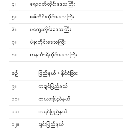
၄။
ဧရာဝတီတိုင်းဒေသကြီး
၅။
စစ်ကိုင်းတိုင်းဒေသကြီး
၆။
မကွေးတိုင်းဒေသကြီး
၇။
ပဲခူးတိုင်းဒေသကြီး
၈။
တနင်္သာရီတိုင်းဒေသကြီး
စဉ်
ပြည်နယ် + နိုင်ငံခြား
၉။
ကချင်ပြည်နယ်
၁၀။
ကယားပြည်နယ်
၁၁။
ကရင်ပြည်နယ်
၁၂။
ချင်းပြည်နယ်