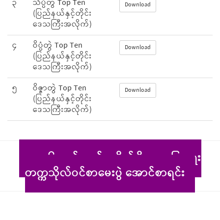
၃
သိပ္ပံတွဲ Top Ten
Download
(ပြည်နယ်နှင့်တိုင်း
ဒေသကြီးအလိုက်)
၄
ဝိပ္ပံတွဲ Top Ten
Download
(ပြည်နယ်နှင့်တိုင်း
ဒေသကြီးအလိုက်)
၅
ဝိဇ္ဇာတွဲ Top Ten
Download
(ပြည်နယ်နှင့်တိုင်း
ဒေသကြီးအလိုက်)
၂၀၂၆ ခုနှစ်၊ စက်မှု၊ စိုက်ပျိုး၊ မွေးမြူရေး
တက္ကသိုလ်ဝင်စာမေးပွဲ အောင်စာရင်း