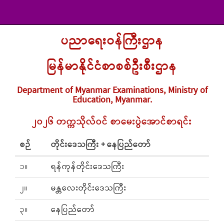
ပညာရေးဝန်ကြီးဌာန
မြန်မာနိုင်ငံစာစစ်ဦးစီးဌာန
Department of Myanmar Examinations, Ministry of
Education, Myanmar.
၂၀၂၆ တက္ကသိုလ်ဝင် စာမေးပွဲအောင်စာရင်း
စဉ်
တိုင်းဒေသကြီး + နေပြည်တော်
၁။
ရန်ကုန်တိုင်းဒေသကြီး
၂။
မန္တလေးတိုင်းဒေသကြီး
၃။
နေပြည်တော်