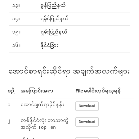
၁၃။
မွန်ပြည်နယ်
၁၄။
ရခိုင်ပြည်နယ်
၁၅။
ရှမ်းပြည်နယ်
၁၆။
နိုင်ငံခြား
အောင်စာရင်းဆိုင်ရာ အချက်အလက်များ
စဉ်
အကြောင်းအရာ
File ဒေါင်းလုပ်ရယူရန်
၁
အောင်ချက်ရာခိုင်နှုန်း
Download
၂
တစ်နိုင်ငံလုံး ဘာသာတွဲ
Download
အလိုက် Top Ten