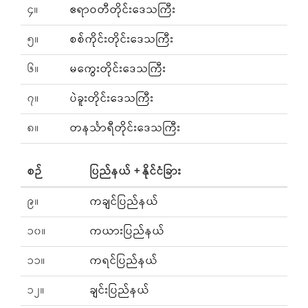
၄။
ဧရာဝတီတိုင်းဒေသကြီး
၅။
စစ်ကိုင်းတိုင်းဒေသကြီး
၆။
မကွေးတိုင်းဒေသကြီး
၇။
ပဲခူးတိုင်းဒေသကြီး
၈။
တနင်္သာရီတိုင်းဒေသကြီး
စဉ်
ပြည်နယ် + နိုင်ငံခြား
၉။
ကချင်ပြည်နယ်
၁၀။
ကယားပြည်နယ်
၁၁။
ကရင်ပြည်နယ်
၁၂။
ချင်းပြည်နယ်