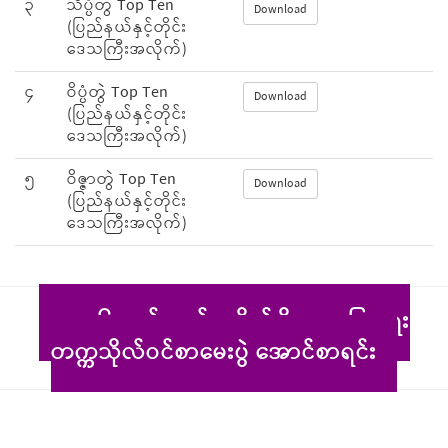
၃
သိပ္ပံတွဲ Top Ten
Download
(ပြည်နယ်နှင့်တိုင်း
ဒေသကြီးအလိုက်)
၄
ဝိပ္ပံတွဲ Top Ten
Download
(ပြည်နယ်နှင့်တိုင်း
ဒေသကြီးအလိုက်)
၅
ဝိဇ္ဇာတွဲ Top Ten
Download
(ပြည်နယ်နှင့်တိုင်း
ဒေသကြီးအလိုက်)
၂၀၂၆ ခုနှစ်၊ စက်မှု၊ စိုက်ပျိုး၊ မွေးမြူရေး
တက္ကသိုလ်ဝင်စာမေးပွဲ အောင်စာရင်း