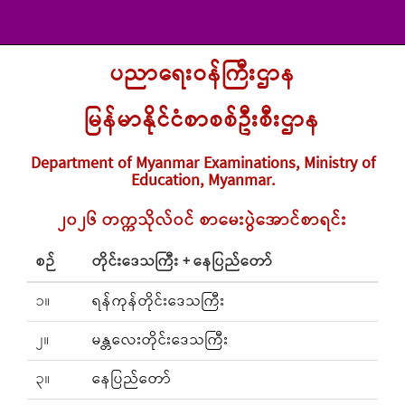
ပညာရေးဝန်ကြီးဌာန
မြန်မာနိုင်ငံစာစစ်ဦးစီးဌာန
Department of Myanmar Examinations, Ministry of
Education, Myanmar.
၂၀၂၆ တက္ကသိုလ်ဝင် စာမေးပွဲအောင်စာရင်း
စဉ်
တိုင်းဒေသကြီး + နေပြည်တော်
၁။
ရန်ကုန်တိုင်းဒေသကြီး
၂။
မန္တလေးတိုင်းဒေသကြီး
၃။
နေပြည်တော်