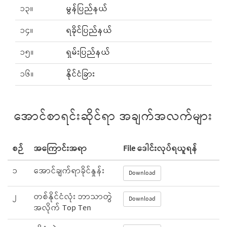
၁၃။
မွန်ပြည်နယ်
၁၄။
ရခိုင်ပြည်နယ်
၁၅။
ရှမ်းပြည်နယ်
၁၆။
နိုင်ငံခြား
အောင်စာရင်းဆိုင်ရာ အချက်အလက်များ
စဉ်
အကြောင်းအရာ
File ဒေါင်းလုပ်ရယူရန်
၁
အောင်ချက်ရာခိုင်နှုန်း
Download
၂
တစ်နိုင်ငံလုံး ဘာသာတွဲ
Download
အလိုက် Top Ten