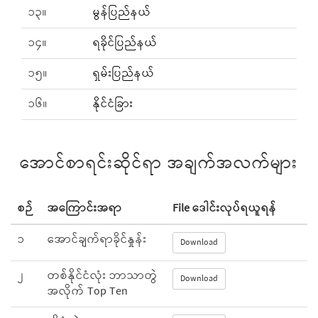
၁၃။
မွန်ပြည်နယ်
၁၄။
ရခိုင်ပြည်နယ်
၁၅။
ရှမ်းပြည်နယ်
၁၆။
နိုင်ငံခြား
အောင်စာရင်းဆိုင်ရာ အချက်အလက်များ
စဉ်
အကြောင်းအရာ
File ဒေါင်းလုပ်ရယူရန်
၁
အောင်ချက်ရာခိုင်နှုန်း
Download
၂
တစ်နိုင်ငံလုံး ဘာသာတွဲ
Download
အလိုက် Top Ten