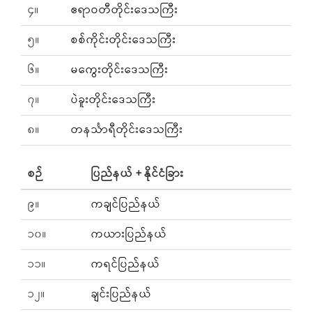
၄။
ဧရာဝတီတိုင်းဒေသကြီး
၅။
စစ်ကိုင်းတိုင်းဒေသကြီး
၆။
မကွေးတိုင်းဒေသကြီး
၇။
ပဲခူးတိုင်းဒေသကြီး
၈။
တနင်္သာရီတိုင်းဒေသကြီး
စဉ်
ပြည်နယ် + နိုင်ငံခြား
၉။
ကချင်ပြည်နယ်
၁၀။
ကယားပြည်နယ်
၁၁။
ကရင်ပြည်နယ်
၁၂။
ချင်းပြည်နယ်