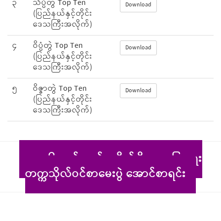
၃
သိပ္ပံတွဲ Top Ten
Download
(ပြည်နယ်နှင့်တိုင်း
ဒေသကြီးအလိုက်)
၄
ဝိပ္ပံတွဲ Top Ten
Download
(ပြည်နယ်နှင့်တိုင်း
ဒေသကြီးအလိုက်)
၅
ဝိဇ္ဇာတွဲ Top Ten
Download
(ပြည်နယ်နှင့်တိုင်း
ဒေသကြီးအလိုက်)
၂၀၂၆ ခုနှစ်၊ စက်မှု၊ စိုက်ပျိုး၊ မွေးမြူရေး
တက္ကသိုလ်ဝင်စာမေးပွဲ အောင်စာရင်း