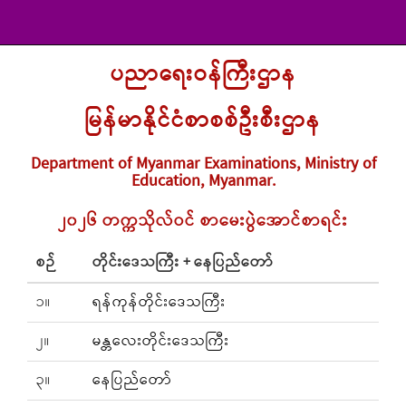
ပညာရေးဝန်ကြီးဌာန
မြန်မာနိုင်ငံစာစစ်ဦးစီးဌာန
Department of Myanmar Examinations, Ministry of
Education, Myanmar.
၂၀၂၆ တက္ကသိုလ်ဝင် စာမေးပွဲအောင်စာရင်း
စဉ်
တိုင်းဒေသကြီး + နေပြည်တော်
၁။
ရန်ကုန်တိုင်းဒေသကြီး
၂။
မန္တလေးတိုင်းဒေသကြီး
၃။
နေပြည်တော်