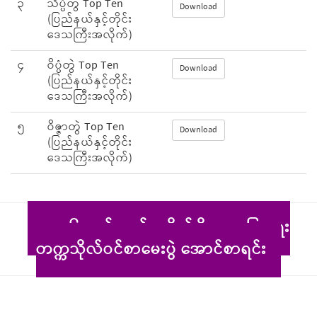
၃
သိပ္ပံတွဲ Top Ten
Download
(ပြည်နယ်နှင့်တိုင်း
ဒေသကြီးအလိုက်)
၄
ဝိပ္ပံတွဲ Top Ten
Download
(ပြည်နယ်နှင့်တိုင်း
ဒေသကြီးအလိုက်)
၅
ဝိဇ္ဇာတွဲ Top Ten
Download
(ပြည်နယ်နှင့်တိုင်း
ဒေသကြီးအလိုက်)
၂၀၂၆ ခုနှစ်၊ စက်မှု၊ စိုက်ပျိုး၊ မွေးမြူရေး
တက္ကသိုလ်ဝင်စာမေးပွဲ အောင်စာရင်း