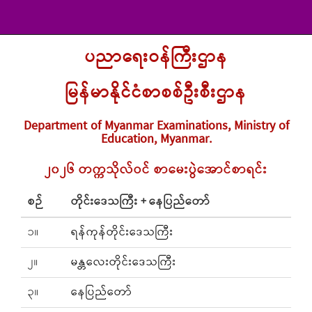
ပညာရေးဝန်ကြီးဌာန
မြန်မာနိုင်ငံစာစစ်ဦးစီးဌာန
Department of Myanmar Examinations, Ministry of
Education, Myanmar.
၂၀၂၆ တက္ကသိုလ်ဝင် စာမေးပွဲအောင်စာရင်း
စဉ်
တိုင်းဒေသကြီး + နေပြည်တော်
၁။
ရန်ကုန်တိုင်းဒေသကြီး
၂။
မန္တလေးတိုင်းဒေသကြီး
၃။
နေပြည်တော်