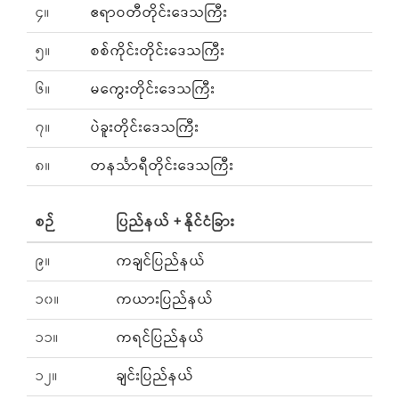
၄။
ဧရာဝတီတိုင်းဒေသကြီး
၅။
စစ်ကိုင်းတိုင်းဒေသကြီး
၆။
မကွေးတိုင်းဒေသကြီး
၇။
ပဲခူးတိုင်းဒေသကြီး
၈။
တနင်္သာရီတိုင်းဒေသကြီး
စဉ်
ပြည်နယ် + နိုင်ငံခြား
၉။
ကချင်ပြည်နယ်
၁၀။
ကယားပြည်နယ်
၁၁။
ကရင်ပြည်နယ်
၁၂။
ချင်းပြည်နယ်