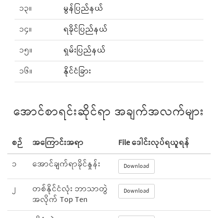
၁၃။
မွန်ပြည်နယ်
၁၄။
ရခိုင်ပြည်နယ်
၁၅။
ရှမ်းပြည်နယ်
၁၆။
နိုင်ငံခြား
အောင်စာရင်းဆိုင်ရာ အချက်အလက်များ
စဉ်
အကြောင်းအရာ
File ဒေါင်းလုပ်ရယူရန်
၁
အောင်ချက်ရာခိုင်နှုန်း
Download
၂
တစ်နိုင်ငံလုံး ဘာသာတွဲ
Download
အလိုက် Top Ten